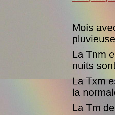
Mois avec
pluvieuse
La Tnm es
nuits son
La Txm es
la normal
La Tm de