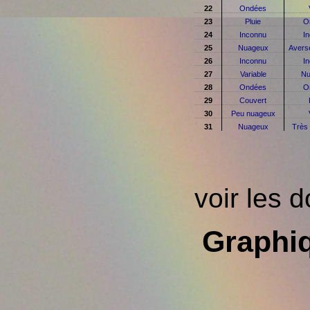
22
Ondées
23
Pluie
O
24
Inconnu
I
25
Nuageux
Averse
26
Inconnu
I
27
Variable
Nu
28
Ondées
O
29
Couvert
30
Peu nuageux
31
Nuageux
Très
voir les 
Graphi