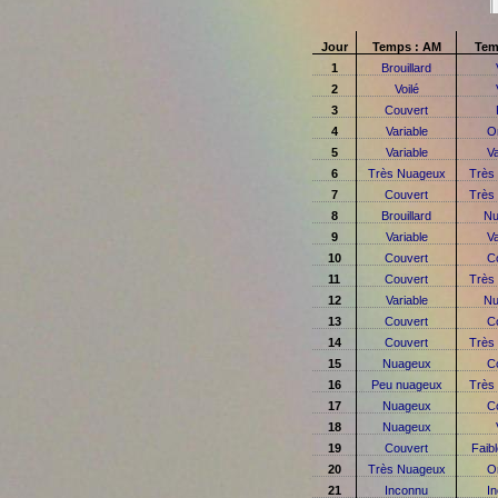
Jour
Temps : AM
Tem
1
Brouillard
2
Voilé
3
Couvert
4
Variable
O
5
Variable
Va
6
Très Nuageux
Très
7
Couvert
Très
8
Brouillard
Nu
9
Variable
Va
10
Couvert
C
11
Couvert
Très
12
Variable
Nu
13
Couvert
C
14
Couvert
Très
15
Nuageux
C
16
Peu nuageux
Très
17
Nuageux
C
18
Nuageux
19
Couvert
Faibl
20
Très Nuageux
O
21
Inconnu
I