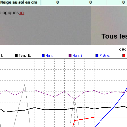
tologiques
ici
Tous le