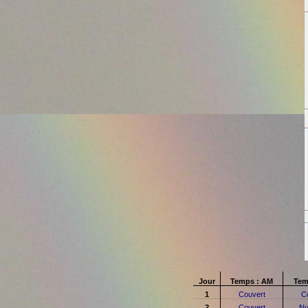
Jour
Temps : AM
Tem
1
Couvert
C
2
Couvert
Nu