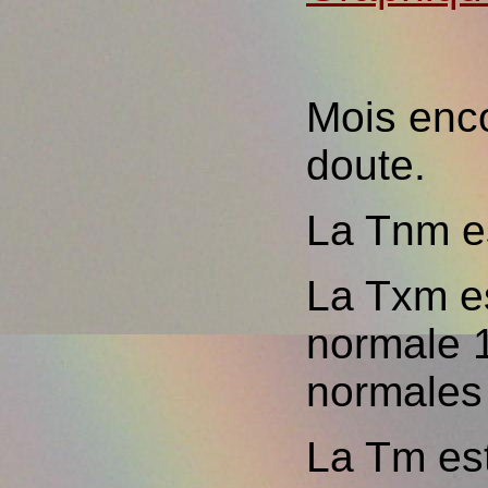
Mois enco
doute.
La Tnm es
La Txm e
normale 
normales
La Tm es