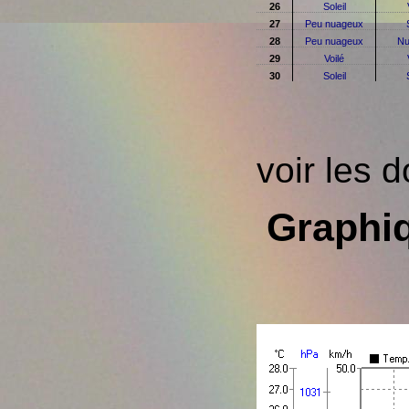
26
Soleil
27
Peu nuageux
28
Peu nuageux
Nu
29
Voilé
30
Soleil
voir les 
Graphi