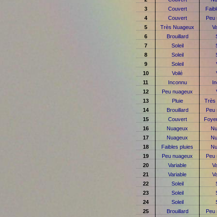
3
Couvert
Faibl
4
Couvert
Peu
5
Très Nuageux
Va
6
Brouillard
7
Soleil
8
Soleil
9
Soleil
10
Voilé
11
Inconnu
I
12
Peu nuageux
13
Pluie
Très
14
Brouillard
Peu
15
Couvert
Foye
16
Nuageux
Nu
17
Nuageux
Nu
18
Faibles pluies
Nu
19
Peu nuageux
Peu
20
Variable
Va
21
Variable
Va
22
Soleil
23
Soleil
24
Soleil
25
Brouillard
Peu